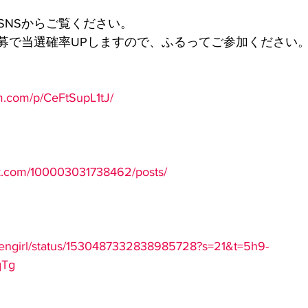
SNSからご覧ください。
応募で当選確率UPしますので、ふるってご参加ください
m.com/p/CeFtSupL1tJ/
k.com/100003031738462/posts/
rinengirl/status/1530487332838985728?s=21&t=5h9-
qTg