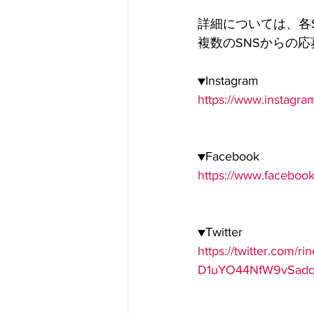
詳細については、各
複数のSNSからの
▼Instagram
https://www.instagra
▼Facebook
https://www.faceboo
▼Twitter
https://twitter.com/
D1uYO44NfW9vSad