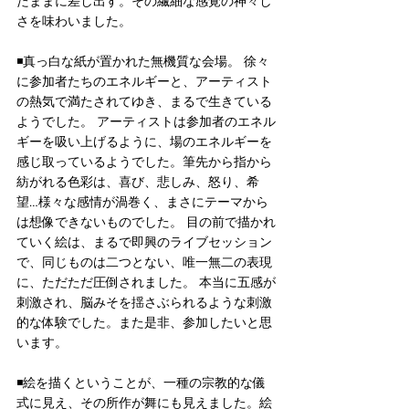
たままに差し出す。その繊細な感覚の神々し
さを味わいました。
◾️
真っ白な紙が置かれた無機質な会場。 徐々
に参加者たちのエネルギーと、アーティスト
の熱気で満たされてゆき、まるで生きている
ようでした。 アーティストは参加者のエネル
ギーを吸い上げるように、場のエネルギーを
感じ取っているようでした。筆先から指から
紡がれる色彩は、喜び、悲しみ、怒り、希
望…様々な感情が渦巻く、まさにテーマから
は想像できないものでした。 目の前で描かれ
ていく絵は、まるで即興のライブセッション
で、同じものは二つとない、唯一無二の表現
に、ただただ圧倒されました。 本当に五感が
刺激され、脳みそを揺さぶられるような刺激
的な体験でした。また是非、参加したいと思
います。
◾️
絵を描くということが、一種の宗教的な儀
式に見え、その所作が舞にも見えました。絵