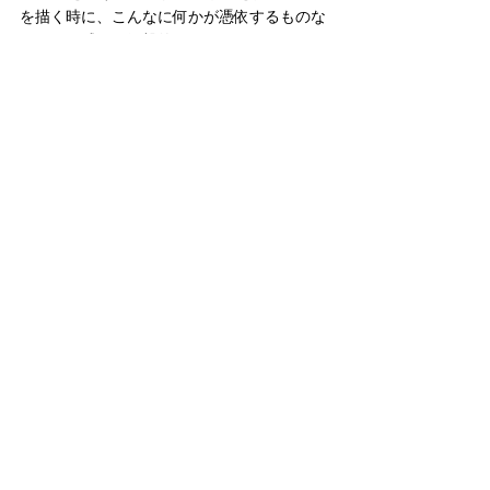
を描く時に、こんなに何かが憑依するものな
のか？と感じ、衝撃的でした。
◾️CASTという人間のすべてがひらかれて、来
場者とつながるような不思議な感覚を味わえ
る場でした。胸が苦しくなるような始まりか
ら、どんどん昇華され、光が溢れるような印
象を受け、CAST自身を体現する作品が産ま
れて、その作品について皆さんの解釈がエッ
センスとして加わり、やわらかく温かい空気
感となっていく様子にとんでもない癒しをい
ただきました。
◾️お面をつけた時から高まる気持ち、からの
香りと共に落ち着いていく瞑想のような時間
のオープニング。描き始めるCASTの呼吸、
そして固唾を飲んで見守る鑑賞者の良い緊張
感が合わさり、その場が一気に異空間へ誘わ
れた感覚がしました。さらにCASTの集中に
満ちた目と動きの波動と共にその場の空気が