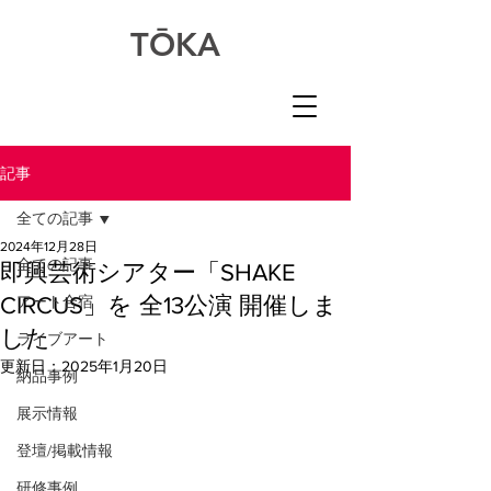
​TŌKA
記事
全ての記事
2024年12月28日
全ての記事
即興芸術シアター「SHAKE
CIRCUS」を 全13公演 開催しま
アート合宿
した
ライブアート
更新日：
2025年1月20日
納品事例
展示情報
登壇/掲載情報
研修事例