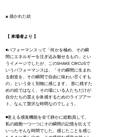
▲ 描かれた絵
【 来場者より 】
◾️パフォーマンスって「何かを極め、その瞬
間にエネルギーを注ぎ込み魅せるもの」とい
うイメージでしたが、このSHAKE CIRCUSで
いうパフォーマンスは、「その瞬間に生まれ
る創造を、その瞬間で自由に味わい尽くすも
の」という全く別物に感じます。 形に残すた
めの絵ではなく、その場にいる人たちだけが
自分たちの震えを体感するためのライブアー
ト。なんて贅沢な時間なのでしょう。
◾️使える感覚機能を全て静かに総動員して、
私の細胞一つ一つにその瞬間の記憶を伝えて
いったそんな時間でした。感じたことを感じ