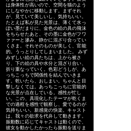
は身体性が高いので、空間を猫のよう
にしなやかに移動します。まずそれ
が、見ていて美しいし、気持ちいい。
たとえば私が見た光景は、薄くて水っ
ぽい墨だまりに、金色の絵の具の飛沫
をちらせたあと、その墨に金色がフワ
ァァーと滲み、静かに混ざり合ってい
くさま。それそのものが美しく、官能
的。うっとりしてしまいました。 みず
みずしい絵の具たちは、上から被さ
り、下の絵の具や水分と混ざり合い、
折り重なっていく。色彩どうしが、あ
っちこっちで関係性を結んでいきま
す。乾いたら、おしまい。ちゃんと目
撃しなくては。あっちこっちに官能的
な光景が点在している。感性が忙し
い。この、具現化したテーマが乾くま
での過程を感性で観察し、愛でるのが
気持ちいい。新感覚の快楽。キャスト
は、我々の欲求を代弁して動きます。
振動数に応じてキャストは動くので、
彼女を動かしたかったら振動を送りま