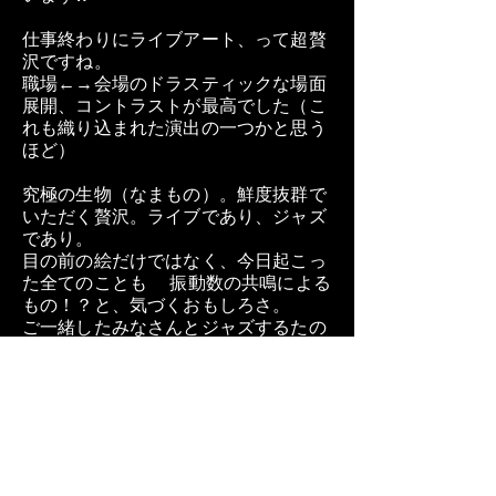
仕事終わりにライブアート、って超贅
沢ですね。
職場←→会場のドラスティックな場面
展開、コントラストが最高でした（こ
れも織り込まれた演出の一つかと思う
ほど）
究極の生物（なまもの）。鮮度抜群で
いただく贅沢。ライブであり、ジャズ
であり。
目の前の絵だけではなく、今日起こっ
た全てのことも 振動数の共鳴による
もの！？と、気づくおもしろさ。
ご一緒したみなさんとジャズするたの
しさ。
自分の価値観、ワンパターンな思考回
路が目の前に浮かび上がる絵に、がら
がらがしゃーん！と覆された感覚 。
”みずみずしい”という言葉からはじま
る一夜。